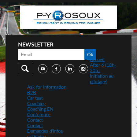
NEWSLETTER
Accueil
After 6 (18h-
20h :
Initiation au
pilotage)
Ask for information
B2B
Car test
Coaching
Coaching EN
Conférence
Contact
Contact
Demandes d’infos
e-Driving