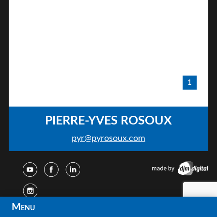
1
PIERRE-YVES ROSOUX
pyr@pyrosoux.com
Menu