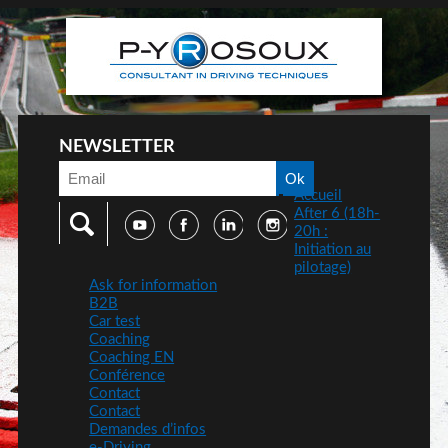
NEWSLETTER
Accueil
After 6 (18h-
20h :
Initiation au
pilotage)
Ask for information
B2B
Car test
Coaching
Coaching EN
Conférence
Contact
Contact
Demandes d’infos
e-Driving