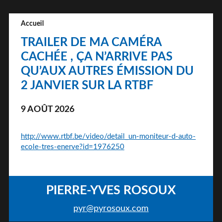
Accueil
TRAILER DE MA CAMÉRA
CACHÉE , ÇA N’ARRIVE PAS
QU’AUX AUTRES ÉMISSION DU
2 JANVIER SUR LA RTBF
9 AOÛT 2026
http://www.rtbf.be/video/detail_un-moniteur-d-auto-
ecole-tres-enerve?id=1976250
PIERRE-YVES ROSOUX
pyr@pyrosoux.com