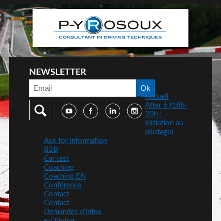
NEWSLETTER
Accueil
After 6 (18h-
20h :
Initiation au
pilotage)
Ask for information
B2B
Car test
Coaching
Coaching EN
Conférence
Contact
Contact
Demandes d’infos
e-Driving