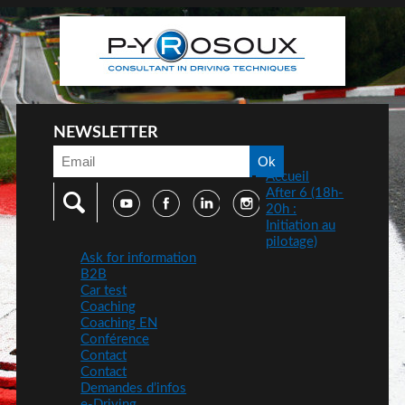
NEWSLETTER
Accueil
After 6 (18h-
20h :
Initiation au
pilotage)
Ask for information
B2B
Car test
Coaching
Coaching EN
Conférence
Contact
Contact
Demandes d’infos
e-Driving