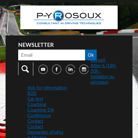
NEWSLETTER
Accueil
After 6 (18h-
20h :
Initiation au
pilotage)
Ask for information
B2B
Car test
Coaching
Coaching EN
Conférence
Contact
Contact
Demandes d’infos
e-Driving