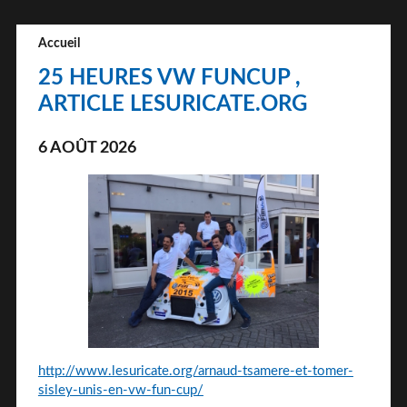
Accueil
25 HEURES VW FUNCUP ,
ARTICLE LESURICATE.ORG
6 AOÛT 2026
http://www.lesuricate.org/arnaud-tsamere-et-tomer-
sisley-unis-en-vw-fun-cup/