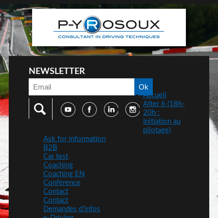
NEWSLETTER
Accueil
After 6 (18h-
20h :
Initiation au
pilotage)
Ask for information
B2B
Car test
Coaching
Coaching EN
Conférence
Contact
Contact
Demandes d’infos
e-Driving