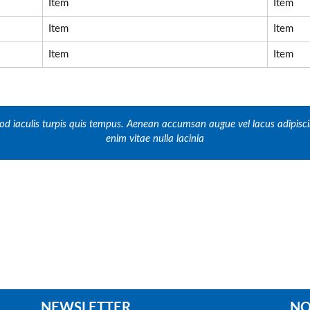
Item
Item
Item
Item
Item
Item
d iaculis turpis quis tempus. Aenean accumsan augue vel lacus adipiscing
enim vitae nulla lacinia
NEWSLETTER
NO