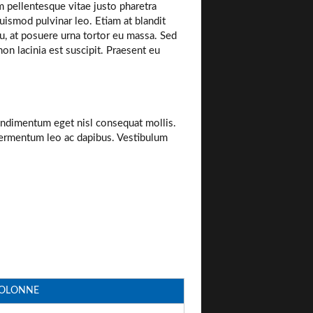
m pellentesque vitae justo pharetra
uismod pulvinar leo. Etiam at blandit
cu, at posuere urna tortor eu massa. Sed
on lacinia est suscipit. Praesent eu
ndimentum eget nisl consequat mollis.
fermentum leo ac dapibus. Vestibulum
COLONNE