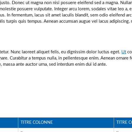
ces justo. Donec ut magna non nisi posuere eleifend sed a magna. Nulla
olestie posuere vulputate. Integer arcu lorem, sodales vitae leo a, e
s. In fermentum, lacus sit amet iaculis blandit, sem odio eleifend ar
lis turpis quis tempus. Aenean accumsan augue vel lacus adipiscing, n
ur. Nunc laoreet aliquet felis, eu dignissim dolor luctus eget.
Ut
co
are. Curabitur a tempus nulla, in pellentesque enim. Aenean ornare 
, massa ante auctor urna, sed interdum enim dui id ante.
TITRE COLONNE
TITRE 