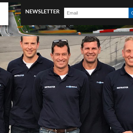
NEWSLETTER
Accueil
After 6 (18h-20h : Initiation au pilotage)
Ask for information
B2B
Car test
Coaching
Coaching EN
Conférence
Contact
Contact
Demandes d’infos
e-Driving
Eco-Driving
Events package
Galeries photos
Introduction
Legal notice
Les News
Mentions légales
News EN