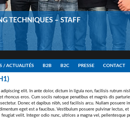
Newsletter
Palmarès / Actualités
Photo galleries
Pilote de précision (TV – Cinéma)
NG TECHNIQUES – STAFF
Plan du site
Présentation de véhicules pour les marques
Presse
Prize list / News
Recherche
Road Book
Safety Driving sur route
Search
Sitemap
 / ACTUALITÉS
B2B
B2C
PRESSE
CONTACT
Partenaires
Partners
H1)
ipiscing elit. In ante dolor, dictum in ligula non, facilisis rutrum nis
get rhoncus eros. Cum sociis natoque penatibus et magnis dis parturie
nsectetur. Donec et dapibus nibh, sed facilisis arcu. Nullam posuere 
dimentum eget est a faucibus. Vestibulum posuere pulvinar lectus, e
ie feugiat velit. Integer odio nunc, ultrices a magna vel, pellentesque p