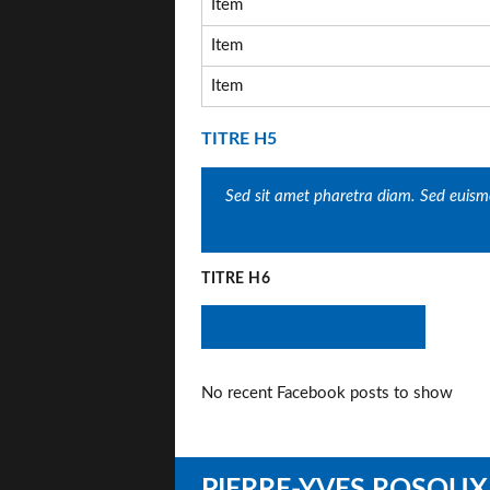
Item
Item
Item
TITRE H5
Sed sit amet pharetra diam. Sed euismo
TITRE H6
Télécharger mon cv en ligne
No recent Facebook posts to show
PIERRE-YVES ROSOUX