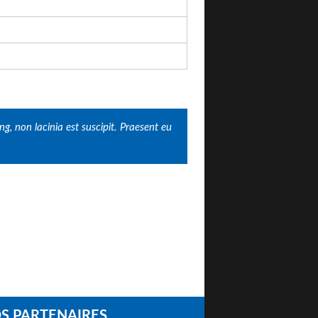
, non lacinia est suscipit. Praesent eu
S PARTENAIRES