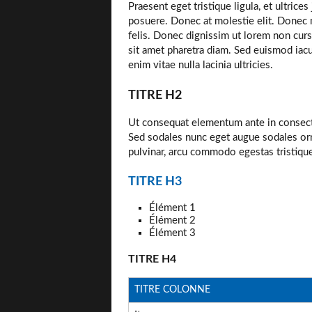
Praesent eget tristique ligula, et ultri
posuere. Donec at molestie elit. Donec m
felis. Donec dignissim ut lorem non cursu
sit amet pharetra diam. Sed euismod iacu
enim vitae nulla lacinia ultricies.
TITRE H2
Ut consequat elementum ante in consectet
Sed sodales nunc eget augue sodales orn
pulvinar, arcu commodo egestas tristique
TITRE H3
Élément 1
Élément 2
Élément 3
TITRE H4
TITRE COLONNE