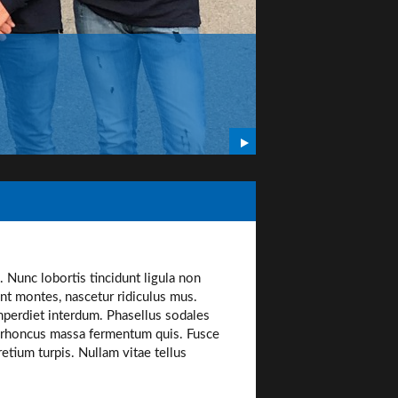
COACHING
Coaching personna
l. Nunc lobortis tincidunt ligula non
nt montes, nascetur ridiculus mus.
imperdiet interdum. Phasellus sodales
t rhoncus massa fermentum quis. Fusce
retium turpis. Nullam vitae tellus