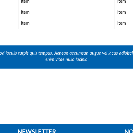
Item
Item
Item
Item
Item
Item
d iaculis turpis quis tempus. Aenean accumsan augue vel lacus adipiscing
enim vitae nulla lacinia
NEWSLETTER
NO