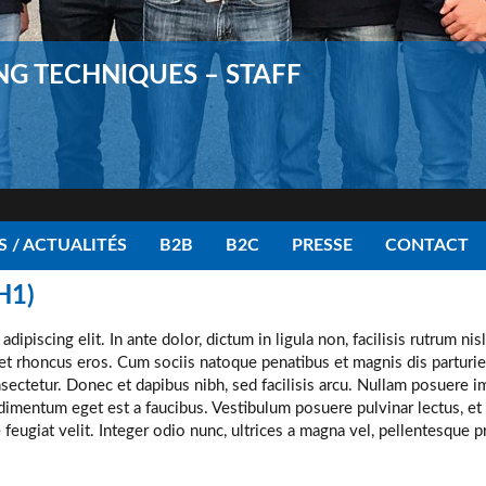
Newsletter
Palmarès / Actualités
Photo galleries
Pilote de précision (TV – Cinéma)
NG TECHNIQUES – STAFF
Plan du site
Présentation de véhicules pour les marques
Presse
Prize list / News
Recherche
Road Book
Safety Driving sur route
Search
Sitemap
 / ACTUALITÉS
B2B
B2C
PRESSE
CONTACT
Partenaires
Partners
H1)
ipiscing elit. In ante dolor, dictum in ligula non, facilisis rutrum nis
get rhoncus eros. Cum sociis natoque penatibus et magnis dis parturie
nsectetur. Donec et dapibus nibh, sed facilisis arcu. Nullam posuere 
dimentum eget est a faucibus. Vestibulum posuere pulvinar lectus, e
ie feugiat velit. Integer odio nunc, ultrices a magna vel, pellentesque p