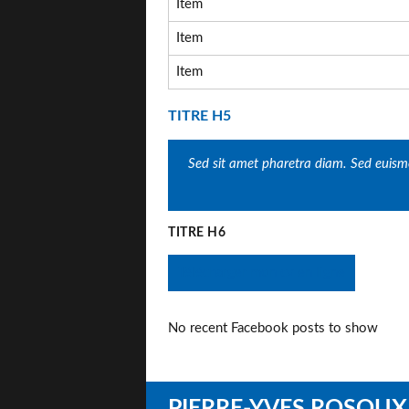
Item
Item
Item
TITRE H5
Sed sit amet pharetra diam. Sed euismo
TITRE H6
Télécharger mon cv en ligne
No recent Facebook posts to show
PIERRE-YVES ROSOUX