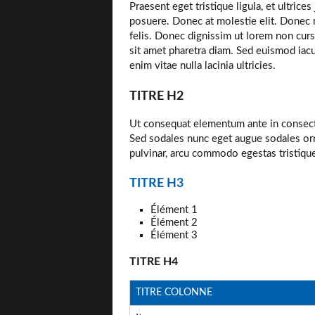
Praesent eget tristique ligula, et ultri
posuere. Donec at molestie elit. Donec m
felis. Donec dignissim ut lorem non cursu
sit amet pharetra diam. Sed euismod iacu
enim vitae nulla lacinia ultricies.
TITRE H2
Ut consequat elementum ante in consectet
Sed sodales nunc eget augue sodales orn
pulvinar, arcu commodo egestas tristique
TITRE H3
Élément 1
Élément 2
Élément 3
TITRE H4
TITRE COLONNE