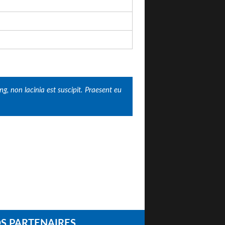
, non lacinia est suscipit. Praesent eu
S PARTENAIRES