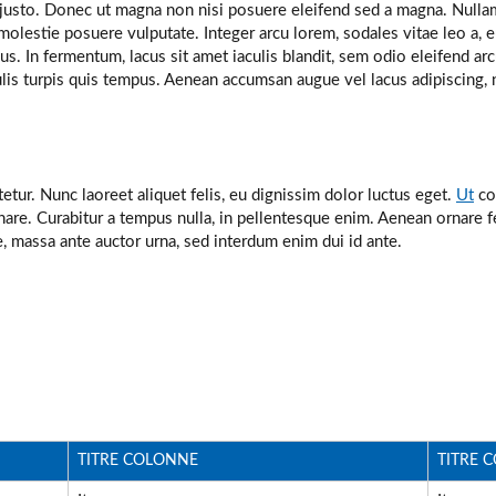
ces justo. Donec ut magna non nisi posuere eleifend sed a magna. Nulla
olestie posuere vulputate. Integer arcu lorem, sodales vitae leo a, e
s. In fermentum, lacus sit amet iaculis blandit, sem odio eleifend ar
lis turpis quis tempus. Aenean accumsan augue vel lacus adipiscing, n
ur. Nunc laoreet aliquet felis, eu dignissim dolor luctus eget.
Ut
co
are. Curabitur a tempus nulla, in pellentesque enim. Aenean ornare 
, massa ante auctor urna, sed interdum enim dui id ante.
TITRE COLONNE
TITRE 