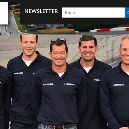
NEWSLETTER
Accueil
After 6 (18h-20h : Initiation au pilotage)
Ask for information
B2B
Car test
Coaching
Coaching EN
Conférence
Contact
Contact
Demandes d’infos
e-Driving
Eco-Driving
Events package
Galeries photos
Introduction
Legal notice
Les News
Mentions légales
News EN