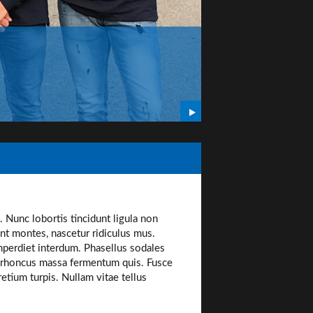
COACHING
Coaching personna
l. Nunc lobortis tincidunt ligula non
nt montes, nascetur ridiculus mus.
imperdiet interdum. Phasellus sodales
t rhoncus massa fermentum quis. Fusce
retium turpis. Nullam vitae tellus