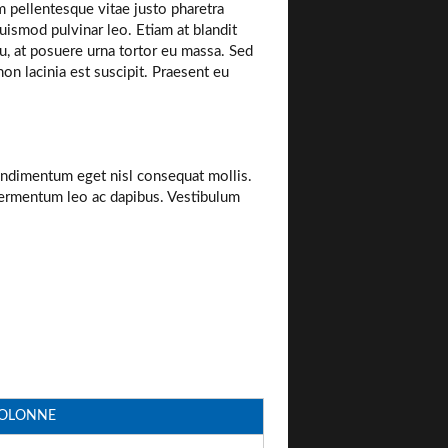
m pellentesque vitae justo pharetra
uismod pulvinar leo. Etiam at blandit
cu, at posuere urna tortor eu massa. Sed
on lacinia est suscipit. Praesent eu
ndimentum eget nisl consequat mollis.
fermentum leo ac dapibus. Vestibulum
COLONNE