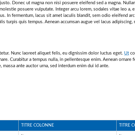
ces justo. Donec ut magna non nisi posuere eleifend sed a magna. Nulla
olestie posuere vulputate. Integer arcu lorem, sodales vitae leo a, e
s. In fermentum, lacus sit amet iaculis blandit, sem odio eleifend ar
lis turpis quis tempus. Aenean accumsan augue vel lacus adipiscing, n
ur. Nunc laoreet aliquet felis, eu dignissim dolor luctus eget.
Ut
co
are. Curabitur a tempus nulla, in pellentesque enim. Aenean ornare 
, massa ante auctor urna, sed interdum enim dui id ante.
TITRE COLONNE
TITRE 