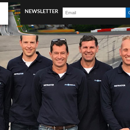
NEWSLETTER
Accueil
After 6 (18h-20h : Initiation au pilotage)
Ask for information
B2B
Car test
Coaching
Coaching EN
Conférence
Contact
Contact
Demandes d’infos
e-Driving
Eco-Driving
Events package
Galeries photos
Introduction
Legal notice
Les News
Mentions légales
News EN