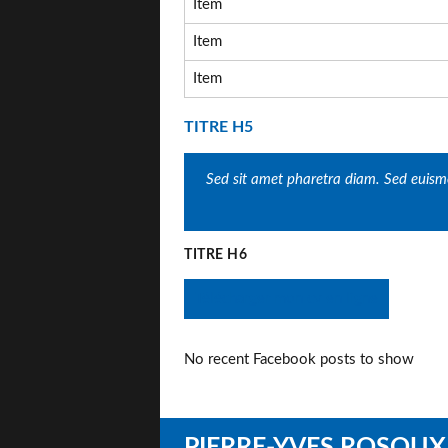
Item
Item
Item
TITRE H5
Sed sit amet pharetra diam. Sed euismo
TITRE H6
Télécharger mon cv en ligne
No recent Facebook posts to show
PIERRE-YVES ROSOUX