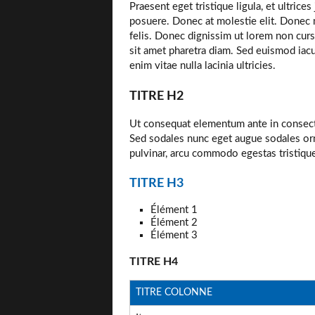
Praesent eget tristique ligula, et ultri
posuere. Donec at molestie elit. Donec m
felis. Donec dignissim ut lorem non cursu
sit amet pharetra diam. Sed euismod iacu
enim vitae nulla lacinia ultricies.
TITRE H2
Ut consequat elementum ante in consectet
Sed sodales nunc eget augue sodales orn
pulvinar, arcu commodo egestas tristique
TITRE H3
Élément 1
Élément 2
Élément 3
TITRE H4
TITRE COLONNE