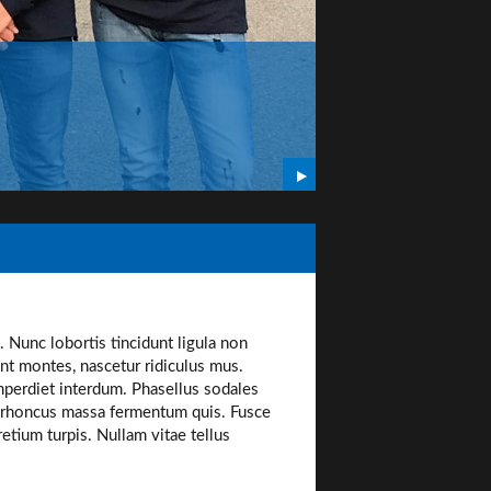
COACHING
Coaching personna
l. Nunc lobortis tincidunt ligula non
nt montes, nascetur ridiculus mus.
imperdiet interdum. Phasellus sodales
t rhoncus massa fermentum quis. Fusce
retium turpis. Nullam vitae tellus