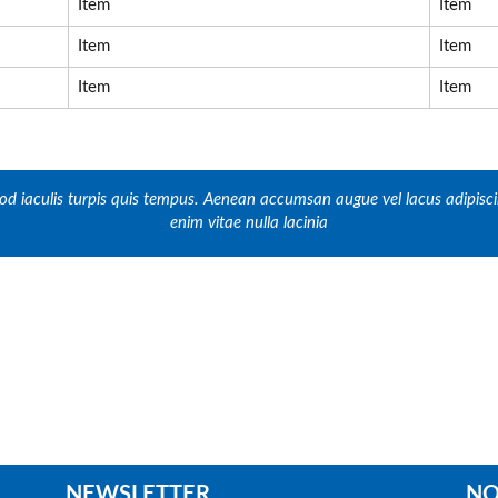
Item
Item
Item
Item
Item
Item
d iaculis turpis quis tempus. Aenean accumsan augue vel lacus adipiscing
enim vitae nulla lacinia
NEWSLETTER
NO