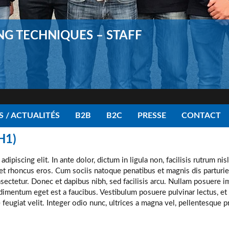
Newsletter
Palmarès / Actualités
Photo galleries
Pilote de précision (TV – Cinéma)
NG TECHNIQUES – STAFF
Plan du site
Présentation de véhicules pour les marques
Presse
Prize list / News
Recherche
Road Book
Safety Driving sur route
Search
Sitemap
 / ACTUALITÉS
B2B
B2C
PRESSE
CONTACT
Partenaires
Partners
H1)
ipiscing elit. In ante dolor, dictum in ligula non, facilisis rutrum nis
get rhoncus eros. Cum sociis natoque penatibus et magnis dis parturie
nsectetur. Donec et dapibus nibh, sed facilisis arcu. Nullam posuere 
dimentum eget est a faucibus. Vestibulum posuere pulvinar lectus, e
ie feugiat velit. Integer odio nunc, ultrices a magna vel, pellentesque p