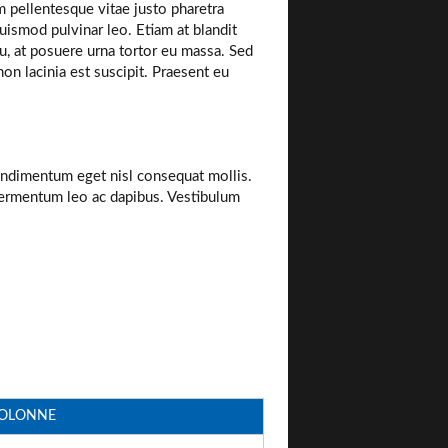
m pellentesque vitae justo pharetra
uismod pulvinar leo. Etiam at blandit
cu, at posuere urna tortor eu massa. Sed
on lacinia est suscipit. Praesent eu
ndimentum eget nisl consequat mollis.
fermentum leo ac dapibus. Vestibulum
COLONNE