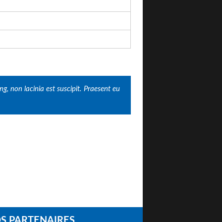
, non lacinia est suscipit. Praesent eu
S PARTENAIRES