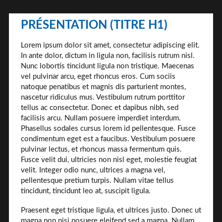
PRÉSENTATION (TITRE H1)
Lorem ipsum dolor sit amet, consectetur adipiscing elit.
In ante dolor, dictum in ligula non, facilisis rutrum nisl.
Nunc lobortis tincidunt ligula non tristique. Maecenas
vel pulvinar arcu, eget rhoncus eros. Cum sociis
natoque penatibus et magnis dis parturient montes,
nascetur ridiculus mus. Vestibulum rutrum porttitor
tellus ac consectetur. Donec et dapibus nibh, sed
facilisis arcu. Nullam posuere imperdiet interdum.
Phasellus sodales cursus lorem id pellentesque. Fusce
condimentum eget est a faucibus. Vestibulum posuere
pulvinar lectus, et rhoncus massa fermentum quis.
Fusce velit dui, ultricies non nisl eget, molestie feugiat
velit. Integer odio nunc, ultrices a magna vel,
pellentesque pretium turpis. Nullam vitae tellus
tincidunt, tincidunt leo at, suscipit ligula.
Praesent eget tristique ligula, et ultrices justo. Donec ut
magna non nisi posuere eleifend sed a magna. Nullam