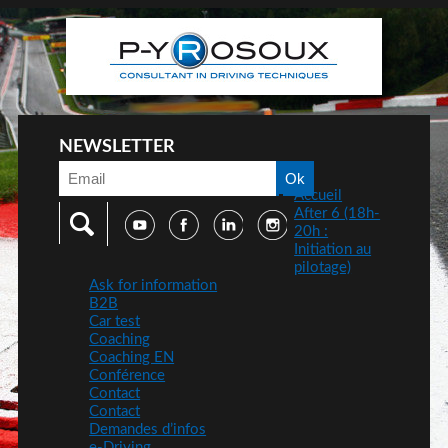
NEWSLETTER
Accueil
After 6 (18h-
20h :
Initiation au
pilotage)
Ask for information
B2B
Car test
Coaching
Coaching EN
Conférence
Contact
Contact
Demandes d’infos
e-Driving