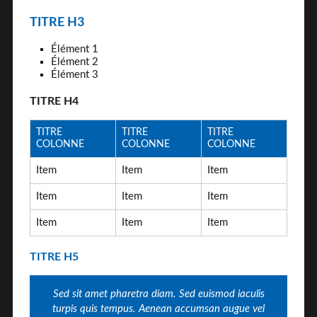
TITRE H3
Élément 1
Élément 2
Élément 3
TITRE H4
TITRE
TITRE
TITRE
COLONNE
COLONNE
COLONNE
Item
Item
Item
Item
Item
Item
Item
Item
Item
TITRE H5
Sed sit amet pharetra diam. Sed euismod iaculis
turpis quis tempus. Aenean accumsan augue vel