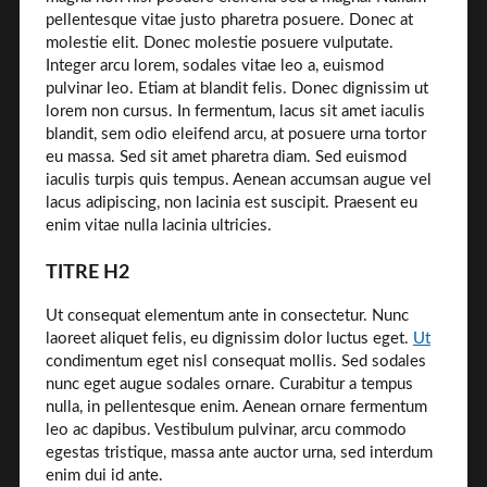
pellentesque vitae justo pharetra posuere. Donec at
molestie elit. Donec molestie posuere vulputate.
Integer arcu lorem, sodales vitae leo a, euismod
pulvinar leo. Etiam at blandit felis. Donec dignissim ut
lorem non cursus. In fermentum, lacus sit amet iaculis
blandit, sem odio eleifend arcu, at posuere urna tortor
eu massa. Sed sit amet pharetra diam. Sed euismod
iaculis turpis quis tempus. Aenean accumsan augue vel
lacus adipiscing, non lacinia est suscipit. Praesent eu
enim vitae nulla lacinia ultricies.
TITRE H2
Ut consequat elementum ante in consectetur. Nunc
laoreet aliquet felis, eu dignissim dolor luctus eget.
Ut
condimentum eget nisl consequat mollis. Sed sodales
nunc eget augue sodales ornare. Curabitur a tempus
nulla, in pellentesque enim. Aenean ornare fermentum
leo ac dapibus. Vestibulum pulvinar, arcu commodo
egestas tristique, massa ante auctor urna, sed interdum
enim dui id ante.