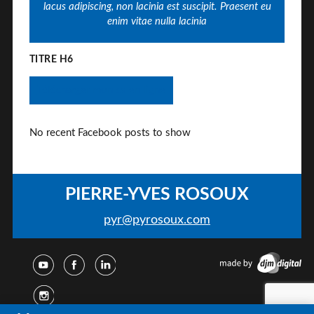
lacus adipiscing, non lacinia est suscipit. Praesent eu
enim vitae nulla lacinia
TITRE H6
Télécharger mon cv en ligne
No recent Facebook posts to show
PIERRE-YVES ROSOUX
pyr@pyrosoux.com